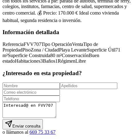
con todos los servicios a pie: parada de autobús, terminal de ferry,
colegios, institutos, farmacias, centro de salud, supermercados y
centro comercial. 💰 Precio: 170.000 € Ideal como vivienda
habitual, segunda residencia o inversión.
Información detallada
Referencia
FVV707
Tipo Operación
Venta
Tipo de
Propiedad
Piso
Zona / Ciudad
Playa Levante
Superficie Útil
71
m²
Superficie Construida
80
m²
Conservación
Buen
estado
Habitaciones
3
Baños
1
Régimen
Libre
¿Interesado en esta propiedad?
Enviar consulta
o llámanos al
669 75 33 67