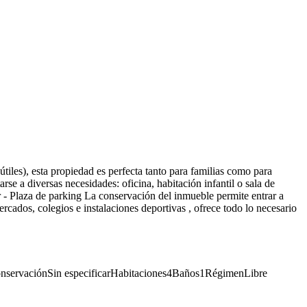
tiles), esta propiedad es perfecta tanto para familias como para
rse a diversas necesidades: oficina, habitación infantil o sala de
 - Plaza de parking La conservación del inmueble permite entrar a
rcados, colegios e instalaciones deportivas , ofrece todo lo necesario
nservación
Sin especificar
Habitaciones
4
Baños
1
Régimen
Libre