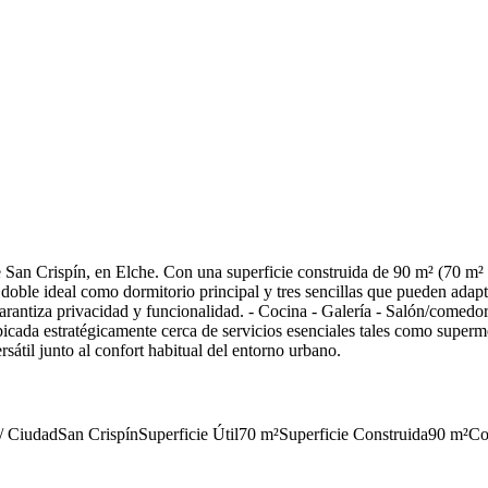
 San Crispín, en Elche. Con una superficie construida de 90 m² (70 m² ú
doble ideal como dormitorio principal y tres sencillas que pueden adapta
rantiza privacidad y funcionalidad. - Cocina - Galería - Salón/comedor
bicada estratégicamente cerca de servicios esenciales tales como superme
sátil junto al confort habitual del entorno urbano.
/ Ciudad
San Crispín
Superficie Útil
70
m²
Superficie Construida
90
m²
Co