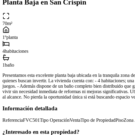
Planta Baja en San Crispín
70
m²
1º
planta
4
habitacion
es
1
baño
Presentamos esta excelente planta baja ubicada en la tranquila zona de
quienes buscan invertir. La vivienda cuenta con: - 4 habitaciones; una 
juegos. - Además dispone de un baño completo bien distribuido que ga
vivir sin necesidad inmediata de reformas ni mejoras significativas. U
al alcance. No pierda la oportunidad única si está buscando espacio ver
Información detallada
Referencia
FVC501
Tipo Operación
Venta
Tipo de Propiedad
Piso
Zona 
¿Interesado en esta propiedad?