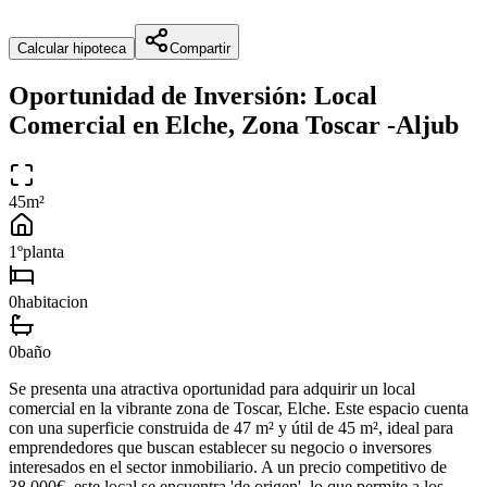
Calcular hipoteca
Compartir
Oportunidad de Inversión: Local
Comercial en Elche, Zona Toscar -Aljub
45
m²
1º
planta
0
habitacion
0
baño
Se presenta una atractiva oportunidad para adquirir un local
comercial en la vibrante zona de Toscar, Elche. Este espacio cuenta
con una superficie construida de 47 m² y útil de 45 m², ideal para
emprendedores que buscan establecer su negocio o inversores
interesados en el sector inmobiliario. A un precio competitivo de
38.000€, este local se encuentra 'de origen', lo que permite a los