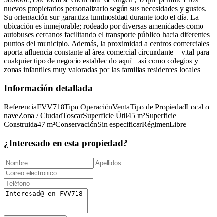
nuevos propietarios personalizarlo según sus necesidades y gustos.
Su orientación sur garantiza luminosidad durante todo el día. La
ubicación es inmejorable; rodeado por diversas amenidades como
autobuses cercanos facilitando el transporte público hacia diferentes
puntos del municipio. Además, la proximidad a centros comerciales
aporta afluencia constante al área comercial circundante – vital para
cualquier tipo de negocio establecido aquí - así como colegios y
zonas infantiles muy valoradas por las familias residentes locales.
Información detallada
Referencia
FVV718
Tipo Operación
Venta
Tipo de Propiedad
Local o
nave
Zona / Ciudad
Toscar
Superficie Útil
45
m²
Superficie
Construida
47
m²
Conservación
Sin especificar
Régimen
Libre
¿Interesado en esta propiedad?