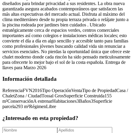
diseñados para brindar privacidad a sus residentes. La obra nueva
garantizada asegura acabados contemporáneos que satisfacen las
más altas expectativas del mercado actual. Disfruta al máximo del
clima mediterráneo desde tu propia terraza privada o relájate junto a
la piscina rodeada por jardines bien cuidados . Ubicado
estratégicamente cerca de espacios verdes, centros comerciales
importantes así como colegios e instalaciones médicas locales; esto
convierte el día a día en algo sencillo y accesible tanto para familias
como profesionales jóvenes buscando calidad vida sin renunciar a
servicios esenciales. No pierdas la oportunidad única que ofrece este
chalet moderno donde cada rincón ha sido pensado meticulosamente
para ofrecerte lo mejor bajo el sol de la costa española. Entrega de
llaves para Marzo 2026
Información detallada
Referencia
FVN2016
Tipo Operación
Venta
Tipo de Propiedad
Casa /
Chalet
Zona / Ciudad
Tossal Gros
Superficie Construida
155
m²
Conservación
A estrenar
Habitaciones
3
Baños
3
Superficie
parcela
293
m²
Régimen
Libre
¿Interesado en esta propiedad?