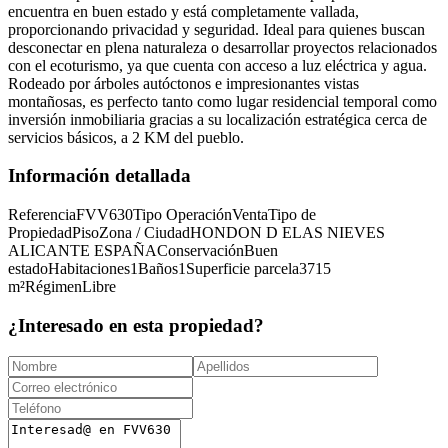
encuentra en buen estado y está completamente vallada,
proporcionando privacidad y seguridad. Ideal para quienes buscan
desconectar en plena naturaleza o desarrollar proyectos relacionados
con el ecoturismo, ya que cuenta con acceso a luz eléctrica y agua.
Rodeado por árboles autóctonos e impresionantes vistas
montañosas, es perfecto tanto como lugar residencial temporal como
inversión inmobiliaria gracias a su localización estratégica cerca de
servicios básicos, a 2 KM del pueblo.
Información detallada
Referencia
FVV630
Tipo Operación
Venta
Tipo de
Propiedad
Piso
Zona / Ciudad
HONDON D ELAS NIEVES
ALICANTE ESPAÑA
Conservación
Buen
estado
Habitaciones
1
Baños
1
Superficie parcela
3715
m²
Régimen
Libre
¿Interesado en esta propiedad?