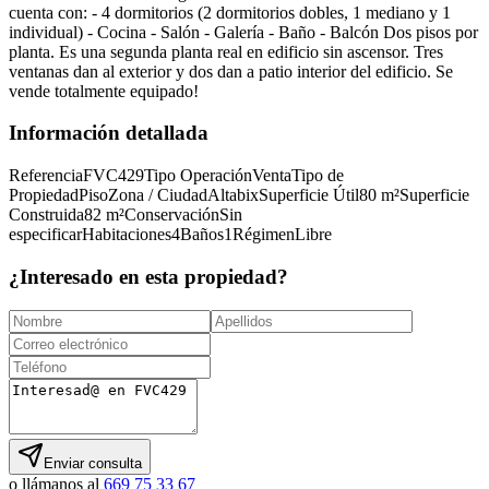
cuenta con: - 4 dormitorios (2 dormitorios dobles, 1 mediano y 1
individual) - Cocina - Salón - Galería - Baño - Balcón Dos pisos por
planta. Es una segunda planta real en edificio sin ascensor. Tres
ventanas dan al exterior y dos dan a patio interior del edificio. Se
vende totalmente equipado!
Información detallada
Referencia
FVC429
Tipo Operación
Venta
Tipo de
Propiedad
Piso
Zona / Ciudad
Altabix
Superficie Útil
80
m²
Superficie
Construida
82
m²
Conservación
Sin
especificar
Habitaciones
4
Baños
1
Régimen
Libre
¿Interesado en esta propiedad?
Enviar consulta
o llámanos al
669 75 33 67